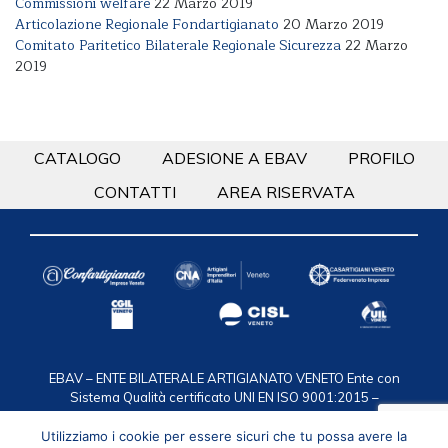
Commissioni welfare
22 Marzo 2019
Articolazione Regionale Fondartigianato
20 Marzo 2019
Comitato Paritetico Bilaterale Regionale Sicurezza
22 Marzo
2019
CATALOGO
ADESIONE A EBAV
PROFILO
CONTATTI
AREA RISERVATA
EBAV – ENTE BILATERALE ARTIGIANATO VENETO
Ente con
Sistema Qualità certificato UNI EN ISO 9001:2015 –
Certificazione n. 50 100 2119
via F.lli Bandiera 35, 30175
Marghera VE / C.F. 94016950274 / T. 041.2584911 /
Utilizziamo i cookie per essere sicuri che tu possa avere la