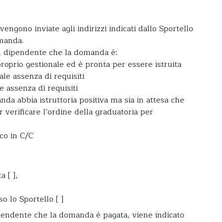
ngono inviate agli indirizzi indicati dallo Sportello
omanda.
il dipendente che la domanda è:
prio gestionale ed è pronta per essere istruita
le assenza di requisiti
 assenza di requisiti
a abbia istruttoria positiva ma sia in attesa che
 verificare l’ordine della graduatoria per
co in C/C
a [ ],
o lo Sportello [ ]
ipendente che la domanda è pagata, viene indicato