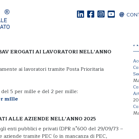
CONT
 Aziende 2025
A
EBAV EROGATI AI LAVORATORI NELL’ANNO
Ac
Co
tamente ai lavoratori tramite Posta Prioritaria
Se
Ma
Co
 del 5 per mille e del 2 per mille:
Ar
er mille
20
Co
Ma
ATI ALLE AZIENDE NELL’ANNO 2025
degli enti pubblici e privati (DPR n°600 del 29/09/73 –
alle aziende tramite PEC (o in mancanza di PEC,