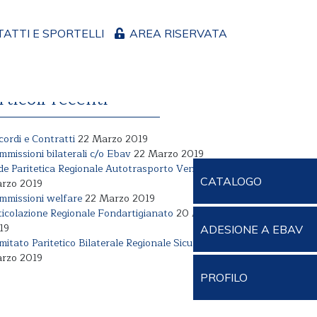
ATTI E SPORTELLI
AREA RISERVATA
rticoli recenti
cordi e Contratti
22 Marzo 2019
mmissioni bilaterali c/o Ebav
22 Marzo 2019
de Paritetica Regionale Autotrasporto Veneto
22
CATALOGO
rzo 2019
mmissioni welfare
22 Marzo 2019
ticolazione Regionale Fondartigianato
20 Marzo
19
ADESIONE A EBAV
mitato Paritetico Bilaterale Regionale Sicurezza
22
rzo 2019
PROFILO