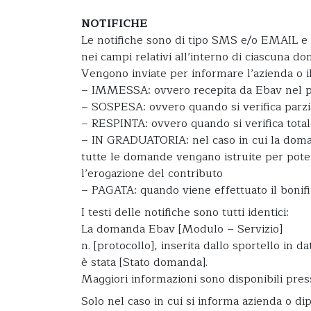
NOTIFICHE
Le notifiche sono di tipo SMS e/o EMAIL e ve
nei campi relativi all’interno di ciascuna d
Vengono inviate per informare l’azienda o 
– IMMESSA: ovvero recepita da Ebav nel pro
– SOSPESA: ovvero quando si verifica parzia
– RESPINTA: ovvero quando si verifica totale
– IN GRADUATORIA: nel caso in cui la domand
tutte le domande vengano istruite per poter
l’erogazione del contributo
– PAGATA: quando viene effettuato il bonifi
I testi delle notifiche sono tutti identici:
La domanda Ebav [Modulo – Servizio]
n. [protocollo], inserita dallo sportello in dat
è stata [Stato domanda].
Maggiori informazioni sono disponibili press
Solo nel caso in cui si informa azienda o d