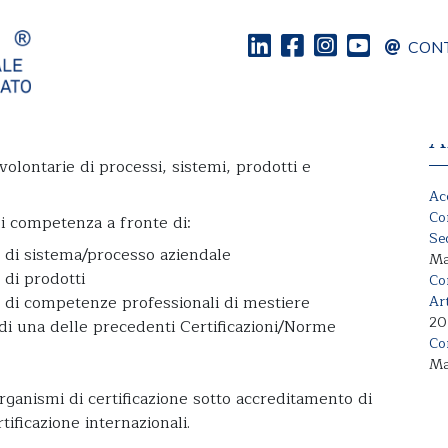
CONT
A
volontarie di processi, sistemi, prodotti e
Ac
Co
i competenza a fronte di:
Se
a di sistema/processo aziendale
Ma
 di prodotti
Co
ia di competenze professionali di mestiere
Ar
20
di una delle precedenti Certificazioni/Norme
Co
Ma
organismi di certificazione sotto accreditamento di
ificazione internazionali.