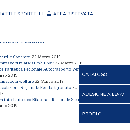
ATTI E SPORTELLI
AREA RISERVATA
rticoli recenti
cordi e Contratti
22 Marzo 2019
mmissioni bilaterali c/o Ebav
22 Marzo 2019
de Paritetica Regionale Autotrasporto Veneto
22
CATALOGO
rzo 2019
mmissioni welfare
22 Marzo 2019
ticolazione Regionale Fondartigianato
20 Marzo
19
ADESIONE A EBAV
mitato Paritetico Bilaterale Regionale Sicurezza
22
rzo 2019
PROFILO