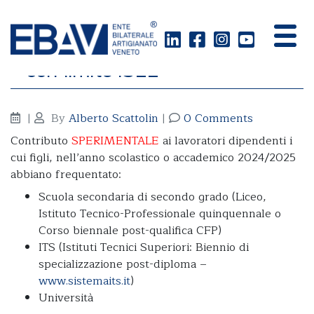
Borsa studio per figli dipendenti
– con limite ISEE
|
By
Alberto Scattolin
|
0 Comments
Contributo
SPERIMENTALE
ai lavoratori dipendenti i
cui figli, nell’anno scolastico o accademico 2024/2025
abbiano frequentato:
Scuola secondaria di secondo grado (Liceo,
Istituto Tecnico-Professionale quinquennale o
Corso biennale post-qualifica CFP)
ITS (Istituti Tecnici Superiori: Biennio di
specializzazione post-diploma –
www.sistemaits.it
)
Università