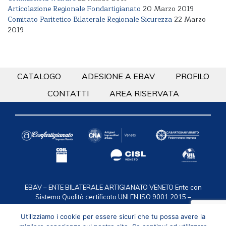
Articolazione Regionale Fondartigianato
20 Marzo 2019
Comitato Paritetico Bilaterale Regionale Sicurezza
22 Marzo
2019
CATALOGO
ADESIONE A EBAV
PROFILO
CONTATTI
AREA RISERVATA
EBAV – ENTE BILATERALE ARTIGIANATO VENETO
Ente con
Sistema Qualità certificato UNI EN ISO 9001:2015 –
Certificazione n. 50 100 2119
via F.lli Bandiera 35, 30175
Marghera VE / C.F. 94016950274 / T. 041.2584911 /
Utilizziamo i cookie per essere sicuri che tu possa avere la
segreteria@ebav.it
Privacy
/
Cookie policy