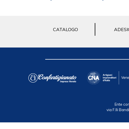
CATALOGO
ADESI
Ente con
via F.lli Ba