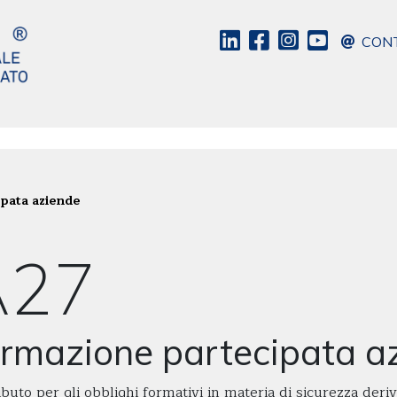
CONT
pata aziende
A27
rmazione partecipata a
buto per gli obblighi formativi in materia di sicurezza deri