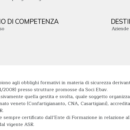
O DI COMPETENZA
DESTI
so
Aziende
ono agli obblighi formativi in materia di sicurezza derivant
. 81/2008) presso strutture promosse da Soci Ebav.
sivamente quella gestita e svolta, quale soggetto organizza
gianato veneto (Confartigiananto, CNA, Casartigiani), accredi
R.
ene sempre certificato dall’Ente di Formazione in relazione al
dal vigente ASR.