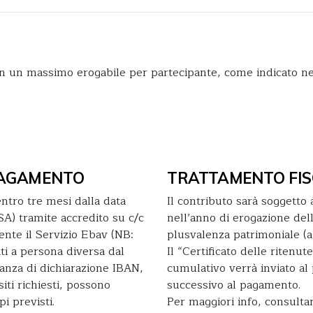
con un massimo erogabile per partecipante, come indicato n
 PAGAMENTO
TRATTAMENTO FIS
ntro tre mesi dalla data
Il contributo sarà soggetto a
 tramite accredito su c/c
nell’anno di erogazione dell
dente il Servizio Ebav (NB:
plusvalenza patrimoniale (al
i a persona diversa dal
Il “Certificato delle ritenut
canza di dichiarazione IBAN,
cumulativo verrà inviato al 
iti richiesti, possono
successivo al pagamento.
i previsti.
Per maggiori info, consultar