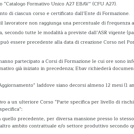
gato “Catalogo Formativo Unico A27 EBAV” (CFU A27).
to di ciascun corso e certificato dall’Ente di Formazione.
 il lavoratore non raggiunga una percentuale di frequenza al
za, secondo tutte le modalità a previste dall’ASR vigente (pa
 può essere precedente alla data di creazione Corso nel Por
hanno partecipato a Corsi di Formazione le cui ore sono infe
ativo già iniziato in precedenza; Ebav richiederà documenta
“Aggiornamento” laddove siano decorsi almeno 12 mesi (1 an
ivo a un ulteriore Corso “Parte specifica per livello di risch
specifica”:
o a quello precedente, per diversa mansione presso lo stesso
 altro ambito contrattuale e/o settore produttivo secondo q