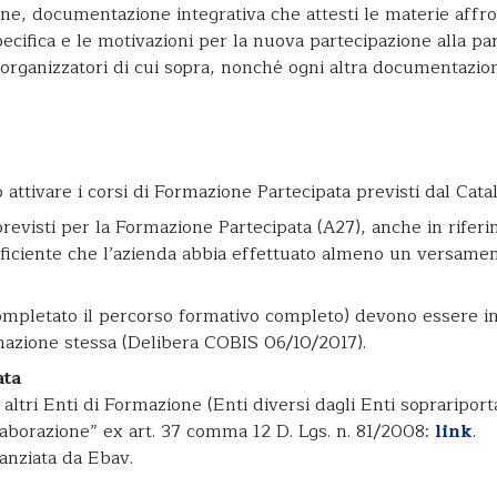
one, documentazione integrativa che attesti le materie aff
cifica e le motivazioni per la nuova partecipazione alla part
 organizzatori di cui sopra, nonché ogni altra documentazion
 attivare i corsi di Formazione Partecipata previsti dal Cat
revisti per la Formazione Partecipata (A27), anche in rifer
ufficiente che l’azienda abbia effettuato almeno un versame
ompletato il percorso formativo completo) devono essere i
azione stessa (Delibera COBIS 06/10/2017).
ata
altri Enti di Formazione (Enti diversi dagli Enti soprariporta
llaborazione” ex art. 37 comma 12 D. Lgs. n. 81/2008:
link
.
anziata da Ebav.