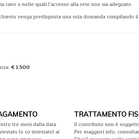
a cavo o nelle quali l’accesso alla rete non sia adeguato.
ichiesto venga predisposta una sola domanda compilando il 
enza:
€ 1.500
 PAGAMENTO
TRATTAMENTO FIS
ntro tre mesi dalla data
Il contributo non è soggetto 
testato (o co-intestato) al
Per maggiori info, consultar