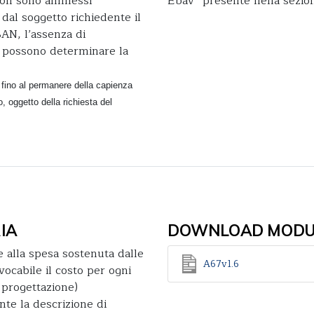
 non sono ammessi
Ebav” presente nella sezi
 dal soggetto richiedente il
BAN, l’assenza di
i, possono determinare la
 fino al permanere della capienza
, oggetto della richiesta del
IA
DOWNLOAD MODUL
e alla spesa sostenuta dalle
A67v1.6
vocabile il costo per ogni
 progettazione)
te la descrizione di