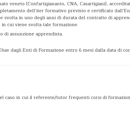
ianato veneto (Confartigiananto, CNA, Casartigiani), accredi
letamento dell’iter formativo previsto e certificato dall’E
e svolta in uno degli anni di durata del contratto di appren
n cui viene svolta tale formazione.
no di assunzione apprendista.
v dagli Enti di Formazione entro 6 mesi dalla data di conc
l caso in cui il referente/tutor frequenti corsi di formazio