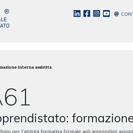
CONT
azione interna assistita
A61
prendistato: formazione 
buto per l’attività formativa formale agli apprendisti assu