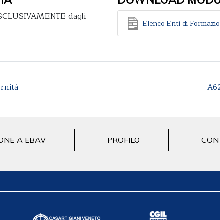
a ESCLUSIVAMENTE dagli
Elenco Enti di Formazi
rnità
A62
ONE A EBAV
PROFILO
CON