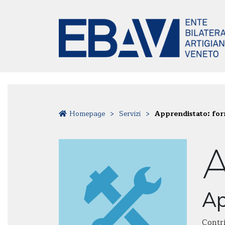
Homepage
>
Servizi
>
Apprendistato: form
Ap
Contri