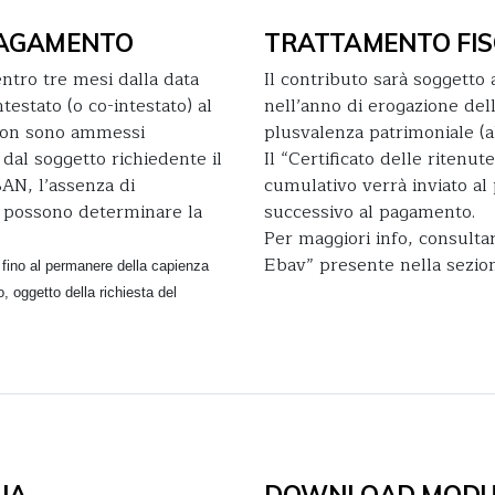
 PAGAMENTO
TRATTAMENTO FIS
ntro tre mesi dalla data
Il contributo sarà soggetto a
testato (o co-intestato) al
nell’anno di erogazione dell
 non sono ammessi
plusvalenza patrimoniale (al
 dal soggetto richiedente il
Il “Certificato delle ritenut
BAN, l’assenza di
cumulativo verrà inviato al 
i, possono determinare la
successivo al pagamento.
Per maggiori info, consultar
Ebav” presente nella sezi
 fino al permanere della capienza
, oggetto della richiesta del
IA
DOWNLOAD MODUL