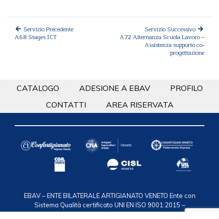
Servizio Precedente
Servizio Successivo
A68 Stages ICT
A72 Alternanza Scuola Lavoro –
Assistenza supporto co-
progettazione
CATALOGO
ADESIONE A EBAV
PROFILO
CONTATTI
AREA RISERVATA
EBAV – ENTE BILATERALE ARTIGIANATO VENETO
Ente con
Sistema Qualità certificato UNI EN ISO 9001:2015 –
Certificazione n. 50 100 2119
via F.lli Bandiera 35, 30175