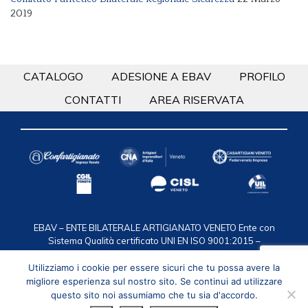
2019
CATALOGO
ADESIONE A EBAV
PROFILO
CONTATTI
AREA RISERVATA
EBAV – ENTE BILATERALE ARTIGIANATO VENETO
Ente con
Sistema Qualità certificato UNI EN ISO 9001:2015 –
Certificazione n. 50 100 2119
via F.lli Bandiera 35, 30175
Marghera VE / C.F. 94016950274 / T. 041.2584911 /
Utilizziamo i cookie per essere sicuri che tu possa avere la
segreteria@ebav.it
Privacy
/
Cookie policy
migliore esperienza sul nostro sito. Se continui ad utilizzare
questo sito noi assumiamo che tu sia d'accordo.