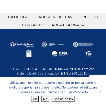
CATALOGO
ADESIONE A EBAV
PROFILO
CONTATTI
AREA RISERVATA
EBAV – ENTE BILATERALE ARTIGIANATO VENETO
Ente con
Sistema Qualità certificato UNI EN ISO 9001:2015 –
Certificazione n. 50 100 2119
via F.lli Bandiera 35, 30175
Marghera VE / C.F. 94016950274 / T. 041.2584911 /
Utilizziamo i cookie per essere sicuri che tu possa avere la
segreteria@ebav.it
Privacy
/
Cookie policy
migliore esperienza sul nostro sito. Se continui ad utilizzare
questo sito noi assumiamo che tu sia d'accordo.
Ok
© 2026
No
Cookie policy
Ebav