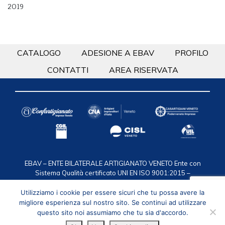
2019
CATALOGO
ADESIONE A EBAV
PROFILO
CONTATTI
AREA RISERVATA
EBAV – ENTE BILATERALE ARTIGIANATO VENETO
Ente con
Sistema Qualità certificato UNI EN ISO 9001:2015 –
Certificazione n. 50 100 2119
via F.lli Bandiera 35, 30175
Marghera VE / C.F. 94016950274 / T. 041.2584911 /
Utilizziamo i cookie per essere sicuri che tu possa avere la
segreteria@ebav.it
Privacy
/
Cookie policy
migliore esperienza sul nostro sito. Se continui ad utilizzare
questo sito noi assumiamo che tu sia d'accordo.