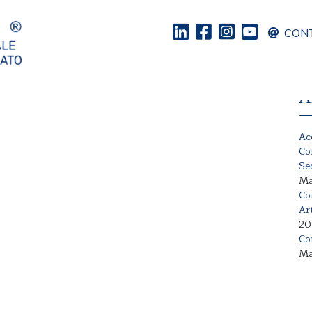
CONT
mente: per dipendente: € 30
A
Ac
Co
Se
Ma
Co
Ar
20
Co
Ma