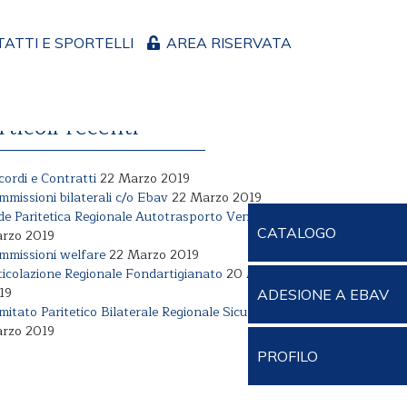
ATTI E SPORTELLI
AREA RISERVATA
rticoli recenti
cordi e Contratti
22 Marzo 2019
mmissioni bilaterali c/o Ebav
22 Marzo 2019
de Paritetica Regionale Autotrasporto Veneto
22
CATALOGO
rzo 2019
mmissioni welfare
22 Marzo 2019
ticolazione Regionale Fondartigianato
20 Marzo
19
ADESIONE A EBAV
mitato Paritetico Bilaterale Regionale Sicurezza
22
rzo 2019
PROFILO