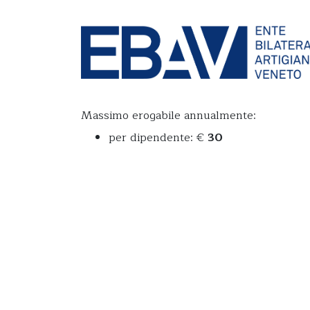
Massimo erogabile annual
|
By
admin
|
0 Comments
Massimo erogabile annualmente:
per dipendente: €
30