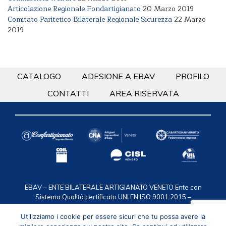
Articolazione Regionale Fondartigianato
20 Marzo 2019
Comitato Paritetico Bilaterale Regionale Sicurezza
22 Marzo
2019
CATALOGO
ADESIONE A EBAV
PROFILO
CONTATTI
AREA RISERVATA
EBAV – ENTE BILATERALE ARTIGIANATO VENETO
Ente con
Sistema Qualità certificato UNI EN ISO 9001:2015 –
Certificazione n. 50 100 2119
via F.lli Bandiera 35, 30175
Marghera VE / C.F. 94016950274 / T. 041.2584911 /
Utilizziamo i cookie per essere sicuri che tu possa avere la
segreteria@ebav.it
Privacy
/
Cookie policy