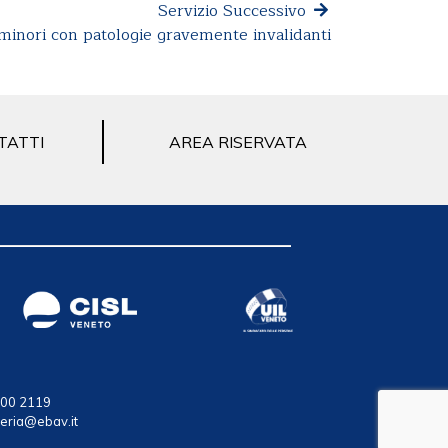
Servizio Successivo
 minori con patologie gravemente invalidanti
TATTI
AREA RISERVATA
 100 2119
teria@ebav.it