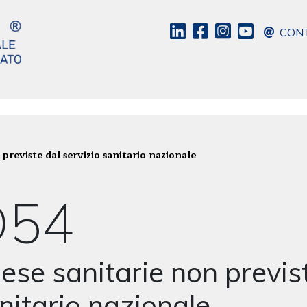
CONT
previste dal servizio sanitario nazionale
D54
ese sanitarie non previst
nitario nazionale