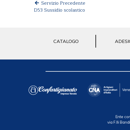
Servizio Precedente
D53 Sussidio scolastico
CATALOGO
ADESI
Ente con
via F.lli Ba