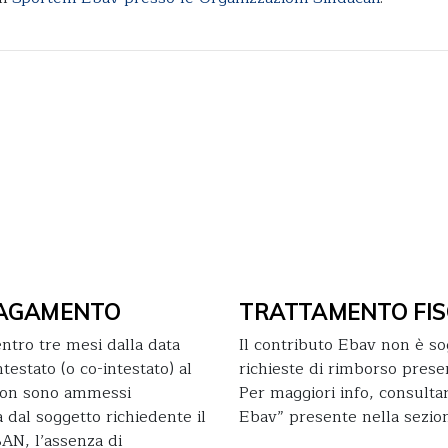
 PAGAMENTO
TRATTAMENTO FIS
ntro tre mesi dalla data
Il contributo Ebav non è so
testato (o co-intestato) al
richieste di rimborso prese
 non sono ammessi
Per maggiori info, consultar
 dal soggetto richiedente il
Ebav” presente nella sezi
BAN, l’assenza di