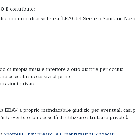
TO
il contributo:
ali e uniformi di assistenza (LEA) del Servizio Sanitario Naz
o di miopia iniziale inferiore a otto diottrie per occhio
one assistita successivi al primo
urazioni private
a EBAV a proprio insindacabile giudizio per eventuali casi par
’intervento o la necessità di utilizzare strutture private).
li
Sportelli Ebav presso le Organizzazioni Sindacali
.